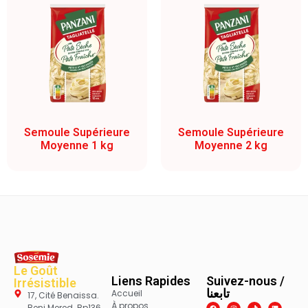
Semoule Supérieure
Semoule Supérieure
Moyenne 1 kg
Moyenne 2 kg
Le Goût
Liens Rapides
Suivez-nous /
Irrésistible
تابعنا
Accueil
17, Cité Benaissa.
À propos
Beni Mered. Bp136,